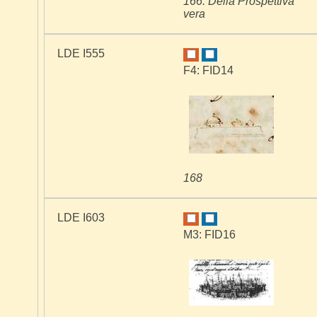
166. Della Prospettiva
vera
LDE I555
F4: FID14
168
LDE I603
M3: FID16