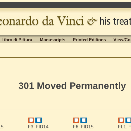
Libro di Pittura
Manuscripts
Printed Editions
View/Co
301 Moved Permanently
15
F3: FID14
F6: FID15
FL1: 