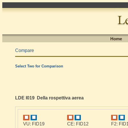
Home
Compare
Select Two for Comparison
LDE I019 Della rospettiva aerea
VU: FID19
CE: FID12
F2: FID