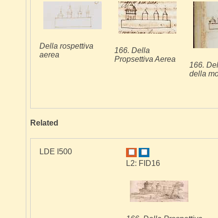
Della rospettiva
166. Della
aerea
Propsettiva Aerea
166. Del
della m
Related
LDE I500
L2: FID16