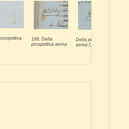
166*
prospettiva
166. Della
pros
Della prospettiva
prospettiva aerea
aerea Cap: 166