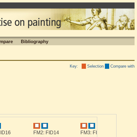
mpare
Bibliography
Key:
Selection
Compare with
FID16
FM2: FID14
FM3: FID7
FN1