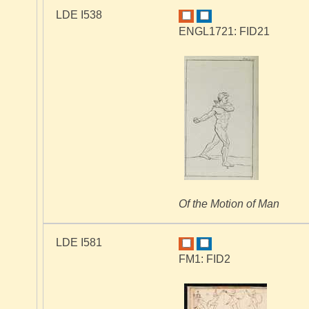
LDE I538
ENGL1721: FID21
Of the Motion of Man
LDE I581
FM1: FID2