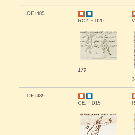
LDE I485
RC2: FID20
V
179
1
LDE I489
CE: FID15
R