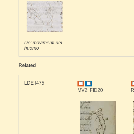
De' movimenti del
huomo
Related
LDE I475
MV2: FID20
R