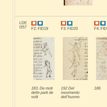
LDE
I357
F2: FID19
F3: FID20
F4: FI
183. De moti
192 Del
186
delle parti de
movimento
volti
dell'huomo