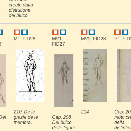
creato dalla
distrutione
del bilico
M1: FID28
MV1:
MV2: FID28
P1: FID
3
FID27
210. De le
214
Cap. 20
Del
grazie de le
Cap. 208
moto cr
membra.
Del bilico
della
delle figure
distinti