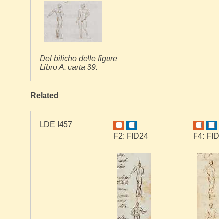
Del bilicho delle figure
Libro A. carta 39.
Related
LDE I457
F2: FID24
F4: FI