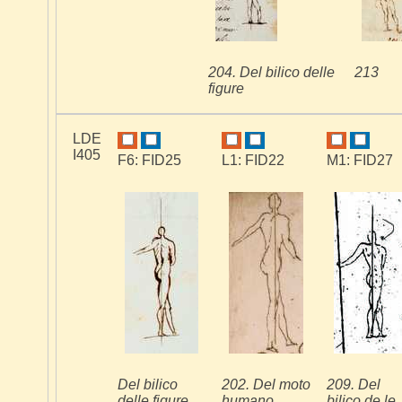
204. Del bilico delle
213
figure
LDE
I405
F6: FID25
L1: FID22
M1: FID27
Del bilico
202. Del moto
209. Del
delle figure
humano
bilico de le