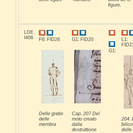
figure.
LDE
I406
F6: FID26
G1: FID20
L1:
FID2
G1:
Delle gratie
Cap. 207 Del
delle
moto creato
204. 
membra
dalla
bilico
destruttione
delle