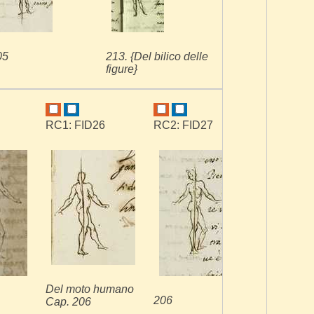
05
213. {Del bilico delle
figure}
RC1: FID26
RC2: FID27
VB: FID23
Del moto humano
206
206. Del m
Cap. 206
humano