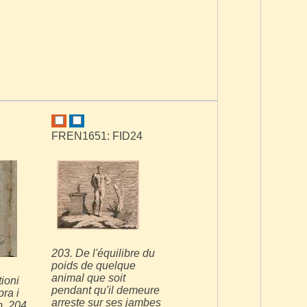
FREN1651: FID24
203. De l'équilibre du
poids de quelque
animal que soit
ioni
pendant qu'il demeure
ra i
arreste sur ses jambes
p. 204