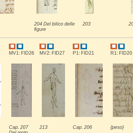
204 Del bilico delle
203
2
figure
MV1: FID26
MV2: FID27
P1: FID21
R1: FID20
Cap. 207
213
Cap. 206
{peso}
Del moto