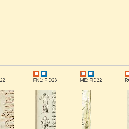
D22
FN1: FID23
ME: FID22
R