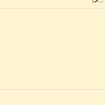
e
bellico