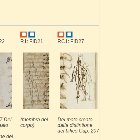
22
R1: FID21
RC1: FID27
VB: FID24
7 Del
{membra del
Del moto creato
207. Del moto
eato
corpo}
dalla distintione
creato dalla
del bilico Cap. 207
distintione del
one del
bilico