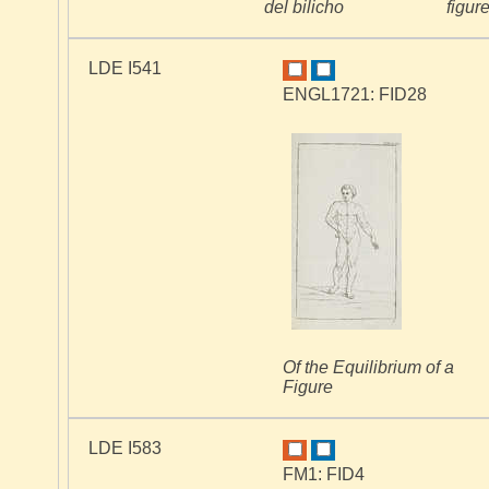
del bilicho
figur
LDE I541
ENGL1721: FID28
Of the Equilibrium of a
Figure
LDE I583
FM1: FID4