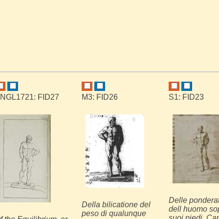
NGL1721: FID27
M3: FID26
S1: FID23
Delle ponderat
Della bilicatione del
dell huomo sop
peso di qualunque
suoi piedi. Ca