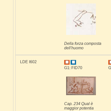
Della forza composta
dell'huomo
LDE I602
G1: FID70
G
Cap. 234 Qual è
maggior potentia