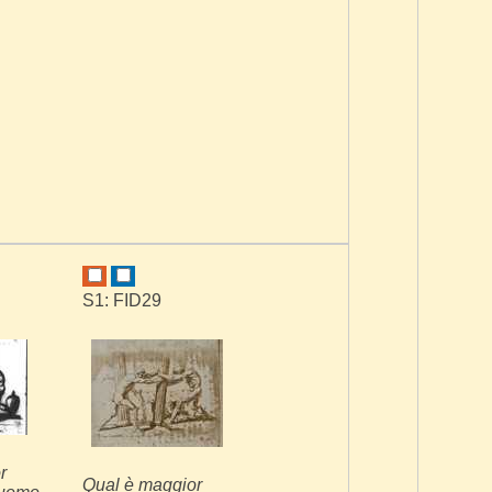
S1: FID29
r
Qual è maggior