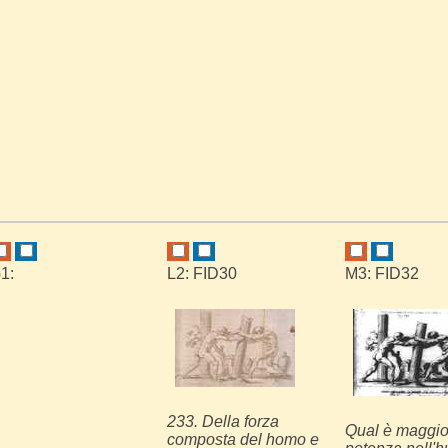
1:
L2: FID30
M3: FID32
233. Della forza
Qual è maggio
composta del homo e