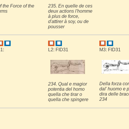
f the Force of the
235. En quelle de ces
rms
deux actions l'homme
à plus de force,
d'attirer à soy, ou de
pousser
1:
L2: FID31
M3: FID31
Della forza c
234. Qual e magior
dal' huomo e p
potentia del homo
dira delle bra
quella che tirar o
234
quella che spingere