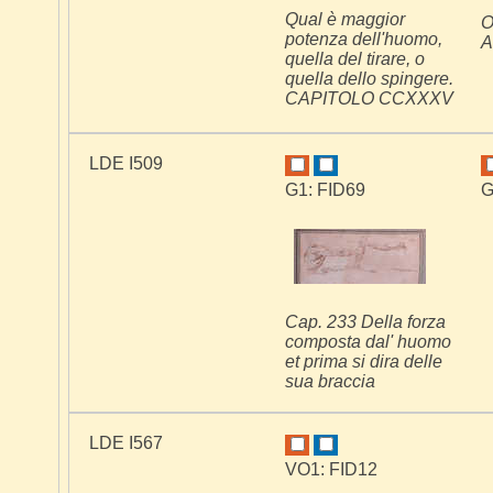
Qual è maggior
O
potenza dell'huomo,
A
quella del tirare, o
quella dello spingere.
CAPITOLO CCXXXV
LDE I509
G1: FID69
G
Cap. 233 Della forza
composta dal' huomo
et prima si dira delle
sua braccia
LDE I567
VO1: FID12