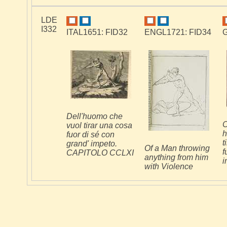
LDE
I332
ITAL1651: FID32
ENGL1721: FID34
G
Dell'huomo che
C
vuol tirar una cosa
h
fuor di sé con
t
grand' impeto.
Of a Man throwing
f
CAPITOLO CCLXI
anything from him
i
with Violence