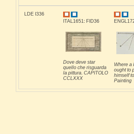
LDE I336
ITAL1651: FID36
ENGL172
Dove deve star
Where a 
quello che risguarda
ought to 
la pittura. CAPITOLO
himself t
CCLXXX
Painting