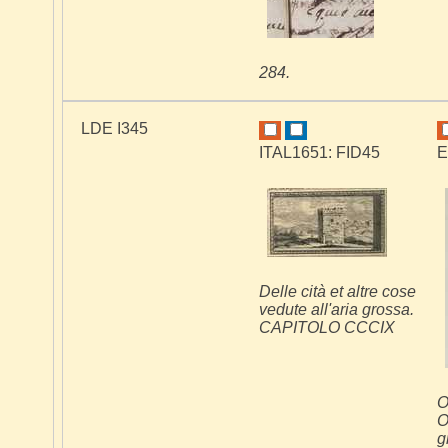
284.
LDE I345
ITAL1651: FID45
E
Delle cità et altre cose
vedute all'aria grossa.
CAPITOLO CCCIX
O
O
g