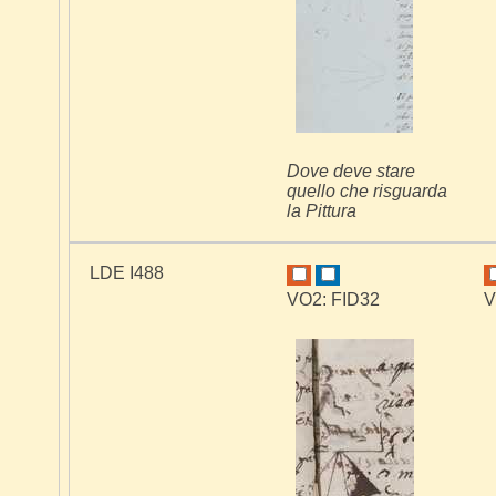
Dove deve stare
quello che risguarda
la Pittura
LDE I488
VO2: FID32
V