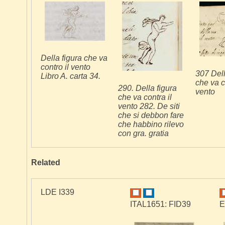
Della figura che va
contro il vento
307 Dell
Libro A. carta 34.
che va c
290. Della figura
vento
che va contra il
vento 282. De siti
che si debbon fare
che habbino rilevo
con gra. gratia
Related
LDE I339
ITAL1651: FID39
E