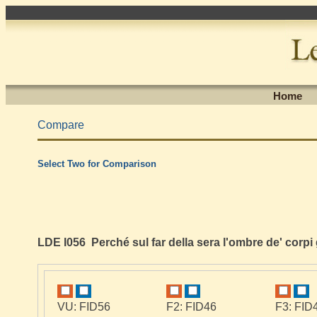
Home
Compare
Select Two for Comparison
LDE I056 Perché sul far della sera l'ombre de' corpi
VU: FID56
F2: FID46
F3: FID