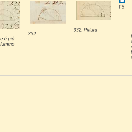
F5:
332. Pittura
332
e é più
l fummo