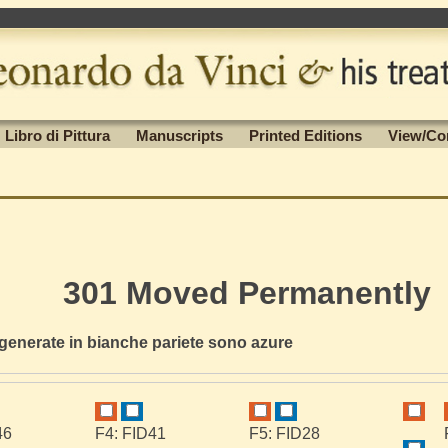
Libro di Pittura
Manuscripts
Printed Editions
View/Co
301 Moved Permanently
 generate in bianche pariete sono azure
46
F4: FID41
F5: FID28