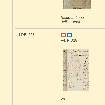
{ponderatione
dell'huomo}
LDE I558
F4: FID19
201