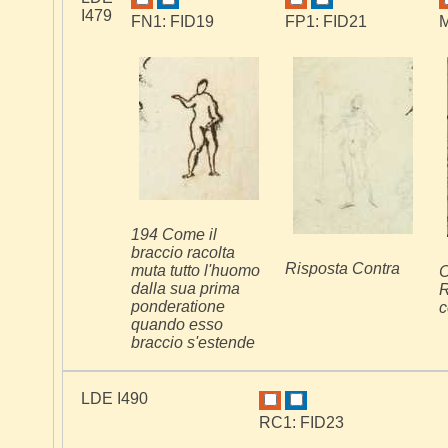
I479
FN1: FID19
FP1: FID21
M
194 Come il
braccio racolta
Risposta Contra
muta tutto l'huomo
C
dalla sua prima
R
ponderatione
c
quando esso
braccio s'estende
LDE I490
RC1: FID23