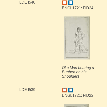
LDE I540
ENGL1721: FID24
Of a Man bearing a
Burthen on his
Shoulders
LDE I539
ENGL1721: FID22