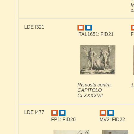
M
o
LDE I321
ITAL1651: FID21
F
Risposta contra.
1
CAPITOLO
CLXXXXVII
LDE I477
FP1: FID20
MV2: FID22