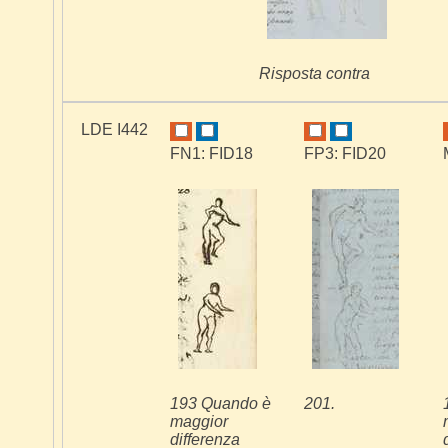
Risposta contra
LDE I442
FN1: FID18
FP3: FID20
193 Quando è
201.
maggior
differenza