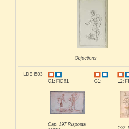
Objections
LDE I503
G1: FID61
G1:
L2: F
Cap. 197 Risposta
197. 