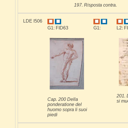
197. Risposta contra.
LDE I506
G1: FID63
G1:
L2: F
201. 
Cap. 200 Della
si mu
ponderatione del
huomo sopra li suoi
piedi