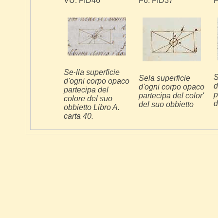
VU: FID46
F6: FID37
F
Se·lla superficie
S
Sela superficie
d'ogni corpo opaco
d
d'ogni corpo opaco
partecipa del
p
partecipa del color'
colore del suo
d
del suo obbietto
obbietto Libro A.
carta 40.