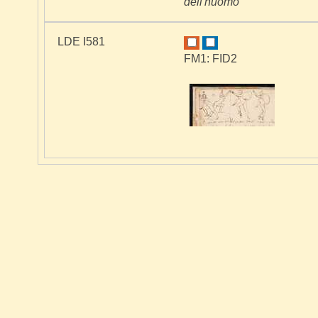
dell'huomo
LDE I581
FM1: FID2