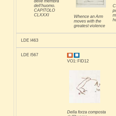
delle membra
dell'huomo.
C
CAPITOLO
p
CLXXXI
m
Whence an Arm
h
moves with the
greatest violence
LDE I463
LDE I567
VO1: FID12
Della forza composta