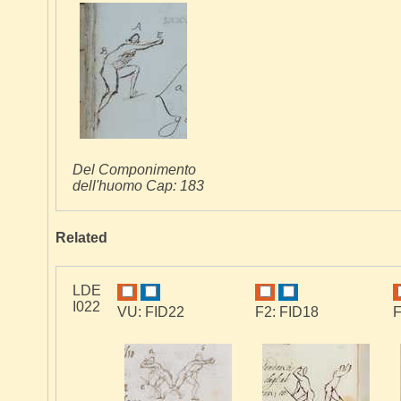
Del Componimento
dell'huomo Cap: 183
Related
LDE
I022
VU: FID22
F2: FID18
F