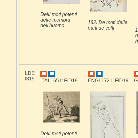
Delli moti potenti
delle membra
182. De moti delle
dell'huomo
parti de volti
1
d
LDE
I319
ITAL1651: FID19
ENGL1721: FID19
G
Delli moti potenti