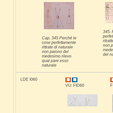
345. 
perfe
Cap. 345 Perché le
ritrat
cose perfettamente
non p
rittrate di naturale
medes
non paiono del
del n
medesimo rilevo
qual pare esso
naturale
LDE I060
VU: FID60
F