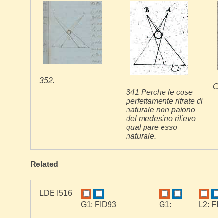
352.
C
341 Perche le cose
perfettamente ritrate di
naturale non paiono
del medesino rilievo
qual pare esso
naturale.
Related
LDE I516
G1: FID93
G1:
L2: F