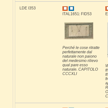
LDE I353
ITAL1651: FID53
E
Perché le cose ritratte
perfettamente dal
naturale non paiono
del medesimo rilievo
qual pare esso
W
naturale. CAPITOLO
t
CCCXLI
t
f
a
R
O
C