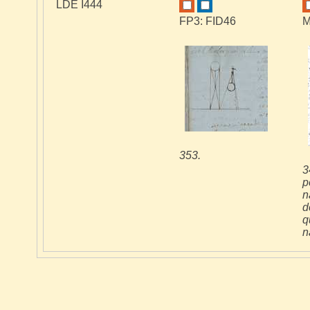
LDE I444
FP3: FID46
M
353.
3
p
n
d
q
n