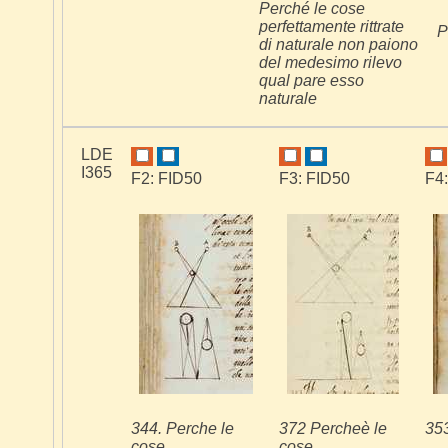
Perché le cose
perfettamente rittrate
P
di naturale non paiono
del medesimo rilevo
qual pare esso
naturale
LDE
I365
F2: FID50
F3: FID50
F4
344. Perche le
372 Percheè le
35
cose
cose