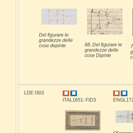
Del figurare le
grandezze delle
68. Del figurare le
cose depinte
7
grandezze delle
g
cose Dipinte
c
LDE I303
ITAL1651: FID3
ENGL172