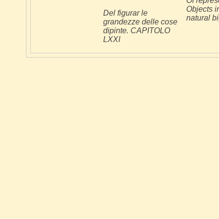
Of repres
Objects in
Del figurar le
natural b
grandezze delle cose
dipinte. CAPITOLO
LXXI