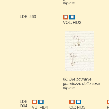
dipinte
LDE I563
VO1: FID2
68. Dle figurar le
grandezze delle cose
dipinte
LDE
I004
VU: FID4
CE: FID3
F