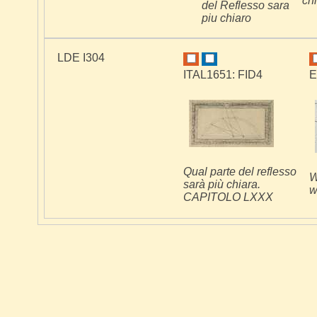
ch
del Reflesso sara
piu chiaro
LDE I304
ITAL1651: FID4
E
Qual parte del reflesso
W
sarà più chiara.
w
CAPITOLO LXXX