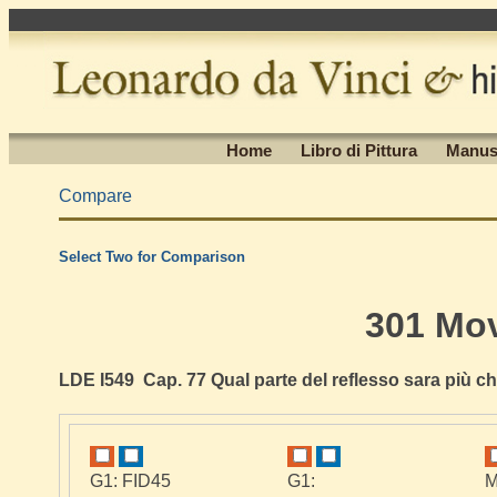
Home
Libro di Pittura
Manus
Compare
Select Two for Comparison
301 Mo
LDE I549 Cap. 77 Qual parte del reflesso sara più ch
G1: FID45
G1:
M