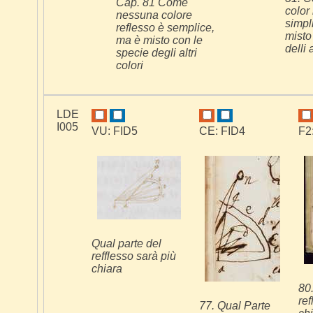
Cap. 81 Come
color 
nessuna colore
simpl
reflesso è semplice,
misto
ma è misto con le
delli 
specie degli altri
colori
LDE
I005
VU: FID5
CE: FID4
F2
Qual parte del
refflesso sarà più
chiara
80.
ref
77. Qual Parte