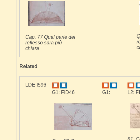
Q
Cap. 77 Qual parte del
r
reflesso sara più
c
chiara
Related
LDE I596
G1: FID46
G1:
L2: F
81. 