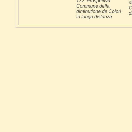
132. Prospettiva
d
Commune della
C
diminutione de Colori
d
in lunga distanza