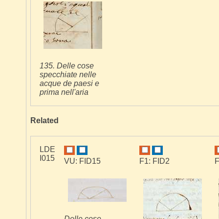
135. Delle cose
specchiate nelle
acque de paesi e
prima nell'aria
Related
LDE
I015
VU: FID15
F1: FID2
F
Delle cose