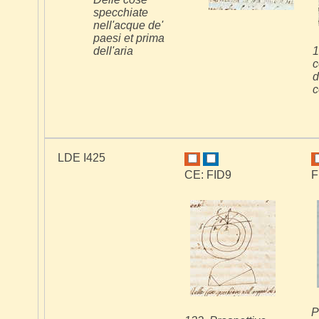
specchiate
nell'acque de'
paesi et prima
dell'aria
1
c
d
c
LDE I425
CE: FID9
F
P