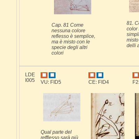
81. 
Cap. 81 Come
color 
nessuna colore
simpl
reflesso è semplice,
misto
ma è misto con le
delli 
specie degli altri
colori
LDE
I005
VU: FID5
CE: FID4
F2
Qual parte del
refflesso sarà più