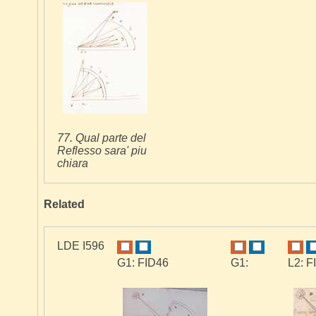
77. Qual parte del
Reflesso sara' piu
chiara
Related
LDE I596
G1: FID46
G1:
L2: F