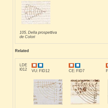
105. Della prospettiva
de Colori
Related
LDE
I012
VU: FID12
CE: FID7
F