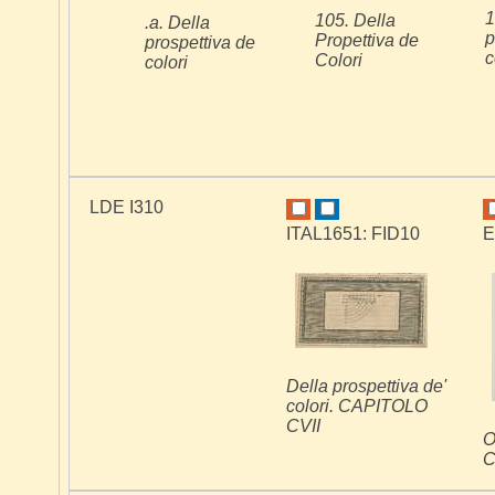
1
105. Della
.a. Della
p
Propettiva de
prospettiva de
c
Colori
colori
LDE I310
ITAL1651: FID10
E
Della prospettiva de'
colori. CAPITOLO
CVII
O
C