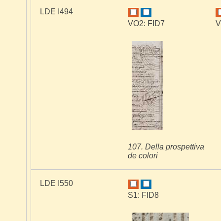
LDE I494
VO2: FID7
V
107. Della prospettiva
de colori
LDE I550
S1: FID8