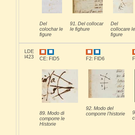
Del
91. Del collocar
Del
colochar le
le fighure
collocare l
figure
figure
LDE
I423
CE: FID5
F2: FID6
F
92. Modo del
9
89. Modo di
comporre l'historie
c
comporre le
Historie