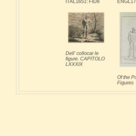
ITAL1651: FID8
ENGL172
Dell' collocar le
figure. CAPITOLO
LXXXIX
Of the Po
Figures