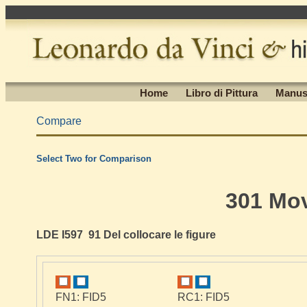
Home
Libro di Pittura
Manus
Compare
Select Two for Comparison
301 Mo
LDE I597 91 Del collocare le figure
FN1: FID5
RC1: FID5