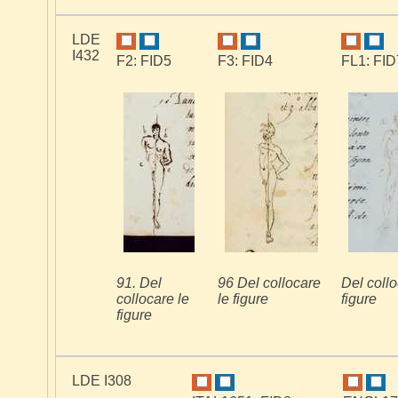
LDE
I432
F2: FID5
F3: FID4
FL1: FID
91. Del
96 Del collocare
Del collo
collocare le
le figure
figure
figure
LDE I308