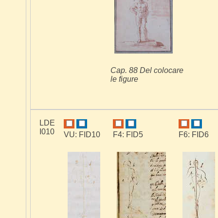
Cap. 88 Del colocare
le figure
LDE
I010
VU: FID10
F4: FID5
F6: FID6