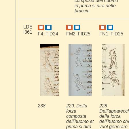
composta dell'huomo
et prima si dira delle
braccia
LDE
I361
F4: FID24
FM2: FID25
FN1: FID25
238
229. Della
228
forza
Dell'apparecc
composta
della forza
dell'huomo et
dell'huomo ch
prima si dira
vuol generare