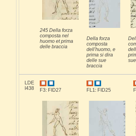
245 Della forza
composta nel
Della forza
Del
huomo et prima
composta
com
delle braccia
dell'huomo, e
del
prima si dira
pri
delle sue
sue
braccia
LDE
I438
F3: FID27
FL1: FID25
F