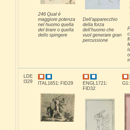
246 Qual é
maggiore potenza
Dell'apparecchio
nel huomo quella
della forza
P
del tirare o quella
dell'huomo che
c
dello spingere
vuol generare gran
f
percussione
f
l
o
i
LDE
I329
ITAL1651: FID29
ENGL1721:
G1:
FID32