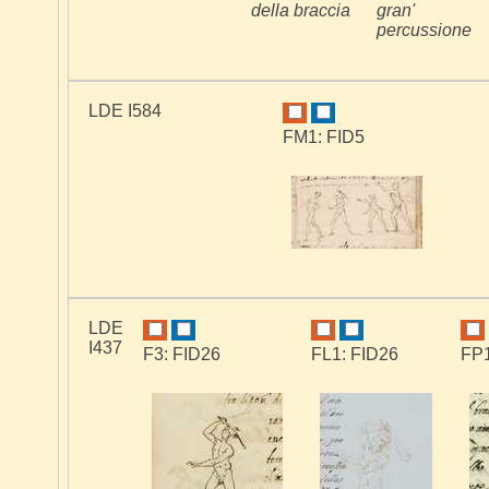
della braccia
gran'
percussione
LDE I584
FM1: FID5
LDE
I437
F3: FID26
FL1: FID26
FP1